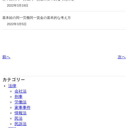
2022年3月19日
基本給の同一労働同一賃金の基本的な考え方
2022年3月5日
前へ
次へ
カテゴリー
法律
会社法
刑事
労働法
家事事件
情報法
民法
民訴法