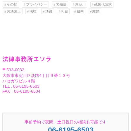
その他
プライバシー
労働法
東淀川
残業代請求
民法改正
法律
淡路
相続
裁判
離婚
法律事務所エソラ
〒533-0032
大阪市東淀川区淡路4丁目９番１３号
ハセガワビル４階
TEL : 06-6195-6503
FAX：06-6195-6504
Facebook
Twitter
事前予約で夜間・土日祝日の相談も可能です
06-6195-6503