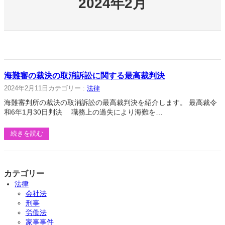
2024年2月
海難審の裁決の取消訴訟に関する最高裁判決
2024年2月11日
カテゴリー :
法律
海難審判所の裁決の取消訴訟の最高裁判決を紹介します。 最高裁令
和6年1月30日判決 職務上の過失により海難を…
続きを読む
カテゴリー
法律
会社法
刑事
労働法
家事事件