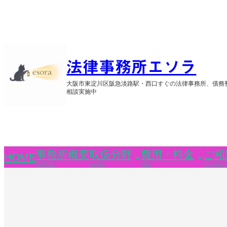
内
容
を
ス
キ
ッ
法律事務所エソラ
プ
大阪市東淀川区阪急淡路駅・西口すぐの法律事務所、債務
相談実施中
事務所概要
取扱分野
費用・料金
ご相
HOME
OFFICE
WORK
FEE
CONSULT