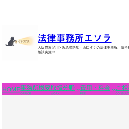
内
容
を
ス
キ
ッ
法律事務所エソラ
プ
大阪市東淀川区阪急淡路駅・西口すぐの法律事務所、債務
相談実施中
事務所概要
取扱分野
費用・料金
ご相
HOME
OFFICE
WORK
FEE
CONSULT