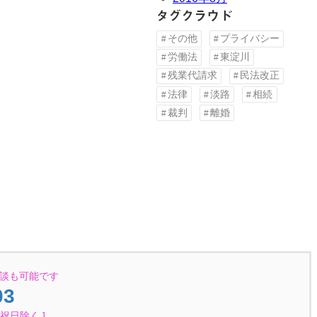
タグクラウド
その他
プライバシー
労働法
東淀川
残業代請求
民法改正
法律
淡路
相続
裁判
離婚
談も可能です
03
・祝日除く ]