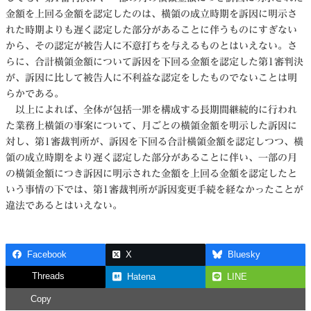
金額を上回る金額を認定したのは、横領の成立時期を訴因に明示さ
れた時期よりも遅く認定した部分があることに伴うものにすぎない
から、その認定が被告人に不意打ちを与えるものとはいえない。さ
らに、合計横領金額について訴因を下回る金額を認定した第1審判決
が、訴因に比して被告人に不利益な認定をしたものでないことは明
らかである。
以上によれば、全体が包括一罪を構成する長期間継続的に行われ
た業務上横領の事案について、月ごとの横領金額を明示した訴因に
対し、第1審裁判所が、訴因を下回る合計横領金額を認定しつつ、横
領の成立時期をより遅く認定した部分があることに伴い、一部の月
の横領金額につき訴因に明示された金額を上回る金額を認定したと
いう事情の下では、第1審裁判所が訴因変更手続を経なかったことが
違法であるとはいえない。
Facebook
X
Bluesky
Threads
Hatena
LINE
Copy