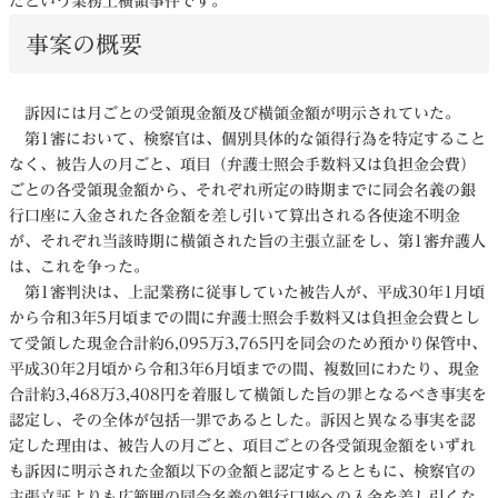
たという業務上横領事件です。
事案の概要
訴因には月ごとの受領現金額及び横領金額が明示されていた。
第1審において、検察官は、個別具体的な領得行為を特定すること
なく、被告人の月ごと、項目（弁護士照会手数料又は負担金会費）
ごとの各受領現金額から、それぞれ所定の時期までに同会名義の銀
行口座に入金された各金額を差し引いて算出される各使途不明金
が、それぞれ当該時期に横領された旨の主張立証をし、第1審弁護人
は、これを争った。
第1審判決は、上記業務に従事していた被告人が、平成30年1月頃
から令和3年5月頃までの間に弁護士照会手数料又は負担金会費とし
て受領した現金合計約6,095万3,765円を同会のため預かり保管中、
平成30年2月頃から令和3年6月頃までの間、複数回にわたり、現金
合計約3,468万3,408円を着服して横領した旨の罪となるべき事実を
認定し、その全体が包括一罪であるとした。訴因と異なる事実を認
定した理由は、被告人の月ごと、項目ごとの各受領現金額をいずれ
も訴因に明示された金額以下の金額と認定するとともに、検察官の
主張立証よりも広範囲の同会名義の銀行口座への入金を差し引くな