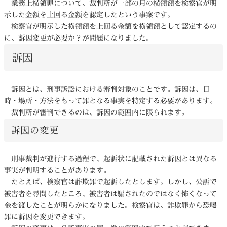
業務上横領罪について、裁判所が一部の月の横領額を検察官が明
示した金額を上回る金額を認定したという事案です。
検察官が明示した横領額を上回る金額を横領額として認定するの
に、訴因変更が必要か？が問題になりました。
訴因
訴因とは、刑事訴訟における審判対象のことです。訴因は、日
時・場所・方法をもって罪となる事実を特定する必要があります。
裁判所が審判できるのは、訴因の範囲内に限られます。
訴因の変更
刑事裁判が進行する過程で、起訴状に記載された訴因とは異なる
事実が判明することがあります。
たとえば、検察官は詐欺罪で起訴したとします。しかし、公訴で
被害者を尋問したところ、被害者は騙されたのではなく怖くなって
金を渡したことが明らかになりました。検察官は、詐欺罪から恐喝
罪に訴因を変更できます。