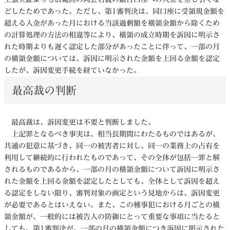
どしたためであった。ただし、第1審判決は、同口座に受領現金額を
超える入金があった月における当該過剰額を横領金額から除くため
の計算処理の方法の相違等により、横領の成立時期を訴因に明示さ
れた時期よりも遅く認定した部分があったことに伴って、一部の月
の横領金額については、訴因に明示された金額を上回る金額を認定
したが、訴因変更手続を経ていなかった。
最高裁の判断
最高裁は、訴因変更は不要と判断しました。
上記罪となるべき事実は、相当長期間にわたるものではあるが、
共通の犯意に基づき、同一の被害者に対し、同一の業務上の占有を
利用して継続的に行われたものであって、その全体が包括一罪と解
されるものであるから、一部の月の横領金額について訴因に明示さ
れた金額を上回る金額を認定したとしても、全体として訴因を超え
る認定をしない限り、審判対象の画定という見地からは、訴因変更
が必要であるとはいえない。また、この種事犯における月ごとの横
領金額が、一般的には被告人の防御にとって重要な事項に当たると
しても、第1審判決が、一部の月の横領金額につき訴因に明示された