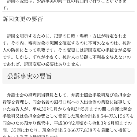
訴因の変更は、公訴事実の同一性の範囲内で行うことができま
す。
訴因変更の要否
訴因を明示するために、犯罪の日時・場所・方法が特定されま
す。その内、審判対象の範囲を確定するのに不可欠なものは、被告
人の防御にとって重要です。その変更には訴因変更の手続きが必要
です。しかし、ずれが小さく、被告人の防御に不利益を与えないの
であれば、訴因変更の必要はありません。
公訴事実の要旨
弁護士会の経理担当職員として、弁護士照会手数料及び負担金会
費等を管理し、同会名義の銀行口座への入出金等の業務に従事して
いた被告人が、平成30年1月から令和3年5月までの間に弁護士照会
手数料又は負担金会費として受領した現金合計約8,544万3,156円を
同会のため預かり保管中、平成30年2月頃から令和3年6月頃までの
間、35回にわたり、現金合計約5,066万7,838円を着服して横領し